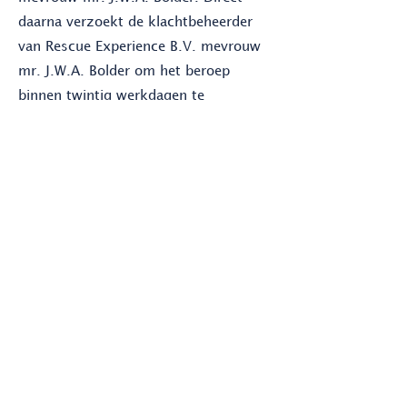
daarna verzoekt de klachtbeheerder
van Rescue Experience B.V. mevrouw
mr. J.W.A. Bolder om het beroep
binnen twintig werkdagen te
behandelen. De externe bemiddelaar
beoordeelt het beroep onafhankelijk
en onpartijdig. Zowel klager als
Rescue Experience B.V. worden in de
gelegenheid gesteld om hun
standpunten mondeling of schriftelijk
toe te lichten. Mevrouw mr. J.W.A.
Bolder doet uitspraak in de vorm van
een bindend advies. Dit bindende
advies wordt schriftelijk aan zowel
klager als Rescue Experience B.V.
verstrekt.