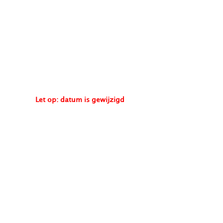
locatie
Hoek van Holland
datum 2026
20 november
Let op: datum is gewijzigd
prijs
€ 400 p.p.
doelgroep
Meldkamercentralisten
accreditatie