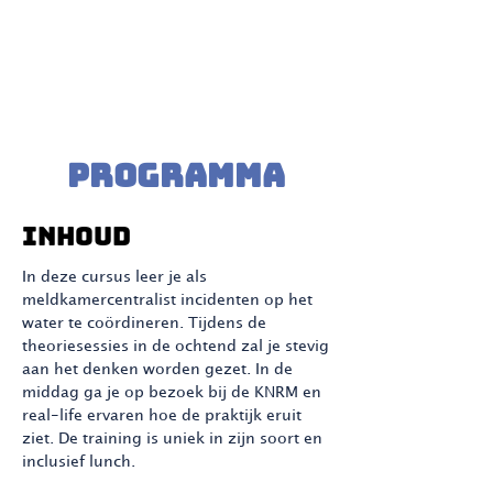
De training is bij V&VN met 6
punten geaccrediteerd voor
Meldkamercentralisten.
Programma
Inhoud
In deze cursus leer je als
meldkamercentralist incidenten op het
water te coördineren. Tijdens de
theoriesessies in de ochtend zal je stevig
aan het denken worden gezet. In de
middag ga je op bezoek bij de KNRM en
real-life ervaren hoe de praktijk eruit
ziet.
De training is uniek in zijn soort en
inclusief lunch.