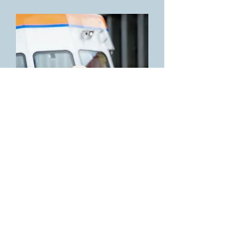
AREND JANSEN
Radio Medisch Advies
Huisarts in Amsterdam en
Radio Medische Dienst-
arts bij KNRM.